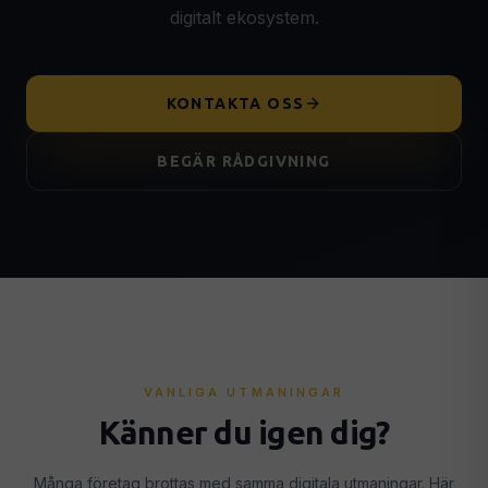
digitalt ekosystem.
Leadgenerering & Google Ads
🎯
Fler kvalificerade leads & kunder
Konverteringsoptimering
📈
KONTAKTA OSS
Fler kunder från din befintliga trafik
Analytics & Tracking
📊
BEGÄR RÅDGIVNING
GA4, Search Console & datadrivna beslut
AI & AUTOMATION
AI-integrationer
🤖
Intelligenta AI-system i din verksamhet
AI Chatbots
💬
GPT-driven chatbot dygnet runt
Smart Automation
⚡
Automatiserade flöden som sparar tid
VANLIGA UTMANINGAR
Känner du igen dig?
STRATEGI & SUPPORT
Digital Strategi
🗺️
Många företag brottas med samma digitala utmaningar. Här
Konkret 90-dagarsplan för tillväxt