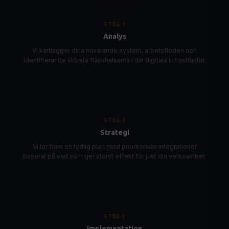
🔍
STEG
1
Analys
Vi kartlägger dina nuvarande system, arbetsflöden och
identifierar de största flaskhalsarna i din digitala infrastruktur.
🗺️
STEG
2
Strategi
Vi tar fram en tydlig plan med prioriterade integrationer
baserat på vad som ger störst effekt för just din verksamhet.
🔧
STEG
3
Implementation