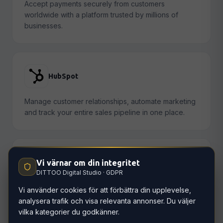
Accept payments securely from customers
worldwide with a platform trusted by millions of
businesses.
HubSpot
Manage customer relationships, automate marketing
and track your entire sales pipeline in one place.
Vi värnar om din integritet
Mailchimp
DITTOO Digital Studio · GDPR
Send targeted email campaigns, nurture leads and
Vi använder cookies för att förbättra din upplevelse,
build lasting relationships with your audience.
analysera trafik och visa relevanta annonser. Du väljer
vilka kategorier du godkänner.