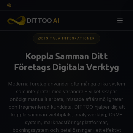
SV
DIGITALA INTEGRATIONER
Lösningar
Koppla Samman Ditt
DIGITAL GRUND
Företags Digitala Verktyg
Webbdesign & Webbutveckling
🌐
Professionell hemsida som konverterar
E-handel
🛒
Moderna företag använder ofta många olika system
SEO-optimerad webshop för fler affärer
som inte pratar med varandra – vilket skapar
Grafisk Design & Branding
🎨
onödigt manuellt arbete, missade affärsmöjligheter
Logotyp, visuell identitet & guidelines
OFFERT
och fragmenterad kunddata. DITTOO hjälper dig att
koppla samman webbplats, analysverktyg, CRM-
SYNLIGHET & TILLVÄXT
system, marknadsföringsplattformar,
SEO, AEO & GEO-optimering
🔍
bokningssystem och betallösningar i ett effektivt
Syns på Google, ChatGPT & AI-sökning