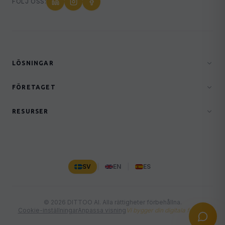
FÖLJ OSS:
LÖSNINGAR
FÖRETAGET
RESURSER
SV
|
EN
|
ES
© 2026 DITTOO AI. Alla rättigheter förbehållna.
Cookie-inställningar
Anpassa visning
Vi bygger din digitala framtid