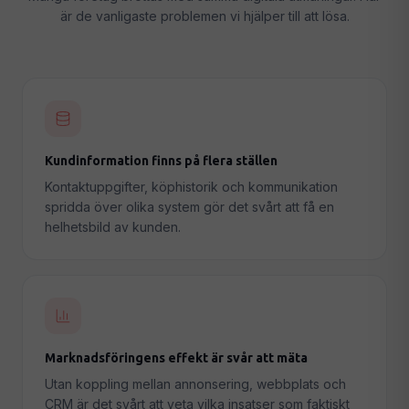
är de vanligaste problemen vi hjälper till att lösa.
Webmaster & Underhåll
🔧
Säkerhet, uppdateringar & teknisk support
ALLA TJÄNSTER →
Kundinformation finns på flera ställen
Kontaktuppgifter, köphistorik och kommunikation
spridda över olika system gör det svårt att få en
helhetsbild av kunden.
Marknadsföringens effekt är svår att mäta
Utan koppling mellan annonsering, webbplats och
CRM är det svårt att veta vilka insatser som faktiskt