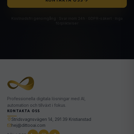
KONTAKTA OSS
Kostnadsfri genomgång · Svar inom 24h · GDPR-säkert · Inga
förpliktelser
Professionella digitala lösningar med AI,
automation och tillväxt i fokus.
KONTAKTA OSS
Stridsvagnsvägen 14, 291 39 Kristianstad
hej@dittooai.com