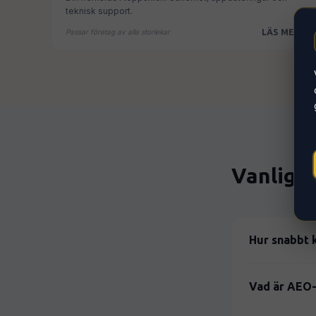
teknisk support.
LÄS MER
Passar företag av alla storlekar
Vanliga 
Hur snabbt 
Vi levererar e
timmar efter b
Vad är AEO-