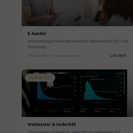
E-handel
Konverteringsfokuserad webshop optimerad för SEO och
försäljning.
LÄS MER
Anpassas efter verksamhetens behov
UNDERHÅLL
Webmaster & Underhåll
Din hemsida i toppskick. Säkerhet, uppdateringar och