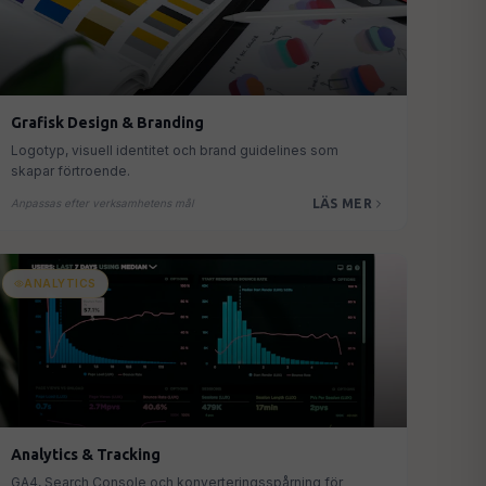
Grafisk Design & Branding
Logotyp, visuell identitet och brand guidelines som
skapar förtroende.
LÄS MER
Anpassas efter verksamhetens mål
ANALYTICS
Analytics & Tracking
GA4, Search Console och konverteringsspårning för