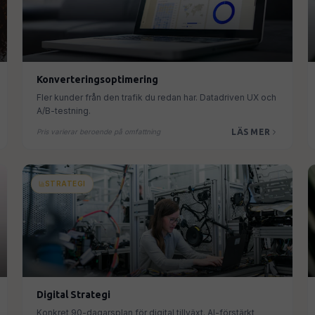
Konverteringsoptimering
Fler kunder från den trafik du redan har. Datadriven UX och
A/B-testning.
LÄS MER
Pris varierar beroende på omfattning
STRATEGI
Digital Strategi
Konkret 90-dagarsplan för digital tillväxt. AI-förstärkt