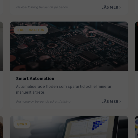
LÄS MER
Flexibel lösning beroende på behov
AUTOMATION
Smart Automation
Automatiserade flöden som sparar tid och eliminerar
manuellt arbete.
LÄS MER
Pris varierar beroende på omfattning
CRO