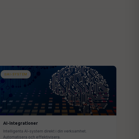
AI-SYSTEM
AI-integrationer
Intelligenta AI-system direkt i din verksamhet.
Automatisera och effektivisera.