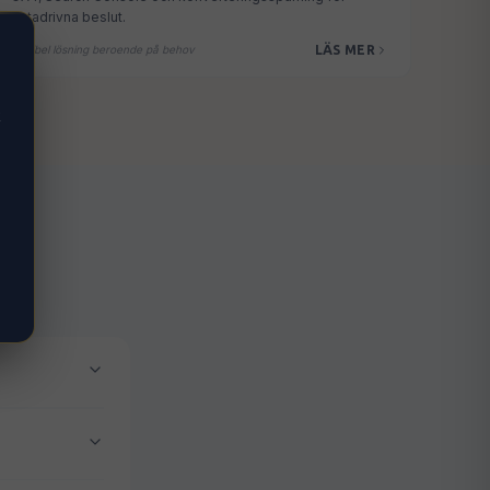
datadrivna beslut.
LÄS MER
Flexibel lösning beroende på behov
k
tar inom 48