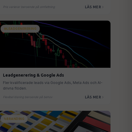
LÄS MER
Pris varierar beroende på omfattning
LEADGENERERING
Leadgenerering & Google Ads
Fler kvalificerade leads via Google Ads, Meta Ads och AI-
drivna flöden.
LÄS MER
Flexibel lösning beroende på behov
BRANDING