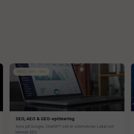
SEO · AEO · GEO
SEO, AEO & GEO-optimering
Syns på Google, ChatGPT och AI-sökmotorer. Lokal och
teknisk SEO.