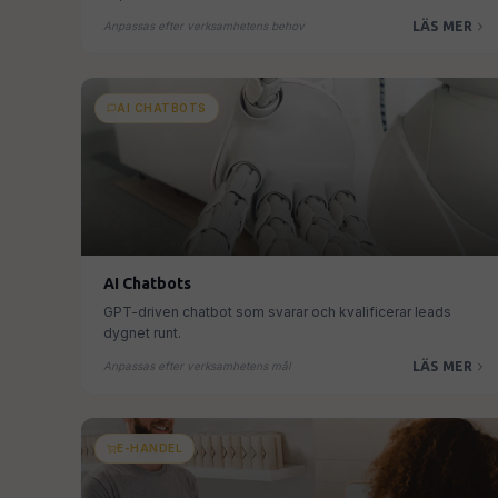
LÄS MER
Anpassas efter verksamhetens behov
AI CHATBOTS
AI Chatbots
GPT-driven chatbot som svarar och kvalificerar leads
dygnet runt.
LÄS MER
Anpassas efter verksamhetens mål
E-HANDEL