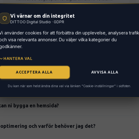
analys och prioriteringar.
LÄS MER
Anpassas efter verksamhetens mål
Vi värnar om din integritet
DITTOO Digital Studio · GDPR
Vi använder cookies för att förbättra din upplevelse, analysera trafi
och visa relevanta annonser. Du väljer vilka kategorier du
godkänner.
HANTERA VAL
ACCEPTERA ALLA
AVVISA ALLA
frågor
Du kan när som helst ändra dina val via länken "Cookie-inställningar" i sidfoten.
kan ni bygga en hemsida?
n komplett, SEO-optimerad hemsida på 5 arbetsdagar. Projektet star
ekräftad order.
optimering och varför behöver jag det?