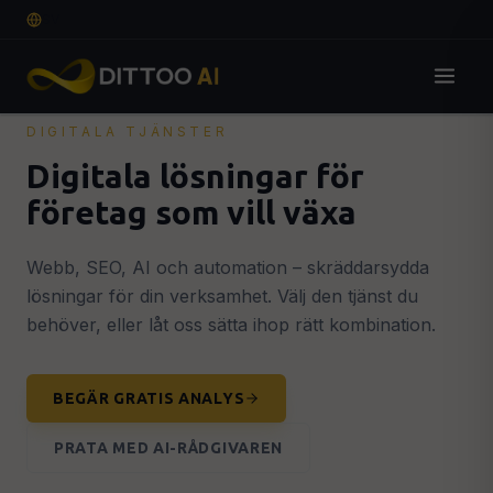
SV
DIGITALA TJÄNSTER
Lösningar
Digitala lösningar för
företag som vill växa
DIGITAL GRUND
Webbdesign & Webbutveckling
🌐
Professionell hemsida som konverterar
Webb, SEO, AI och automation – skräddarsydda
lösningar för din verksamhet. Välj den tjänst du
E-handel
🛒
SEO-optimerad webshop för fler affärer
behöver, eller låt oss sätta ihop rätt kombination.
Grafisk Design & Branding
🎨
Logotyp, visuell identitet & guidelines
OFFERT
BEGÄR GRATIS ANALYS
SYNLIGHET & TILLVÄXT
PRATA MED AI-RÅDGIVAREN
SEO, AEO & GEO-optimering
🔍
Syns på Google, ChatGPT & AI-sökning