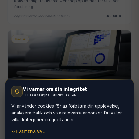
Konverteringsfokuserad webshop optimerad för SEO och
försäljning.
LÄS MER
Anpassas efter verksamhetens behov
CRO
Konverteringsoptimering
Vi värnar om din integritet
DITTOO Digital Studio · GDPR
Fler kunder från den trafik du redan har. Datadriven UX och
A/B-testning.
Vi använder cookies för att förbättra din upplevelse,
LÄS MER
Pris varierar beroende på omfattning
analysera trafik och visa relevanta annonser. Du väljer
vilka kategorier du godkänner.
HANTERA VAL
BRANDING