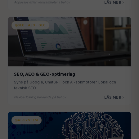
LÄS MER
Anpassas efter verksamhetens behov
Webmaster & Underhåll
🔧
Säkerhet, uppdateringar & teknisk support
SEO · AEO · GEO
ALLA TJÄNSTER →
SEO, AEO & GEO-optimering
Syns på Google, ChatGPT och AI-sökmotorer. Lokal och
teknisk SEO.
LÄS MER
Flexibel lösning beroende på behov
AI-SYSTEM