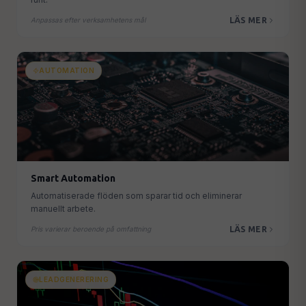
LÄS MER
Anpassas efter verksamhetens mål
AUTOMATION
Smart Automation
Automatiserade flöden som sparar tid och eliminerar
manuellt arbete.
LÄS MER
Pris varierar beroende på omfattning
LEADGENERERING