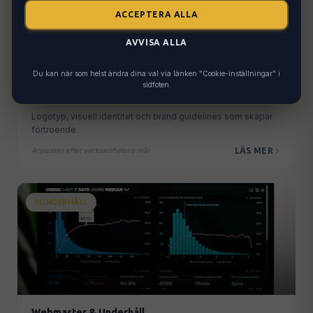
ACCEPTERA ALLA
AVVISA ALLA
Du kan när som helst ändra dina val via länken "Cookie-inställningar" i
sidfoten.
Grafisk Design & Branding
Logotyp, visuell identitet och brand guidelines som skapar
förtroende.
LÄS MER
Anpassas efter verksamhetens mål
UNDERHÅLL
Webmaster & Underhåll