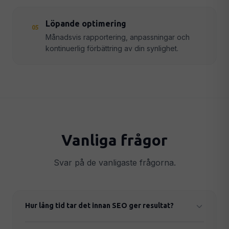
Löpande optimering
05
Månadsvis rapportering, anpassningar och
kontinuerlig förbättring av din synlighet.
Vanliga frågor
Svar på de vanligaste frågorna.
Hur lång tid tar det innan SEO ger resultat?
Lokal SEO kan ge synliga resultat inom 2–4 veckor.