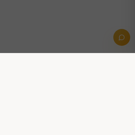
Professionella digitala lösningar med AI,
automation och tillväxt i fokus.
KONTAKTA OSS
Stridsvagnsvägen 14, 291 39 Kristianstad
hej@dittooai.com
FÖLJ OSS: