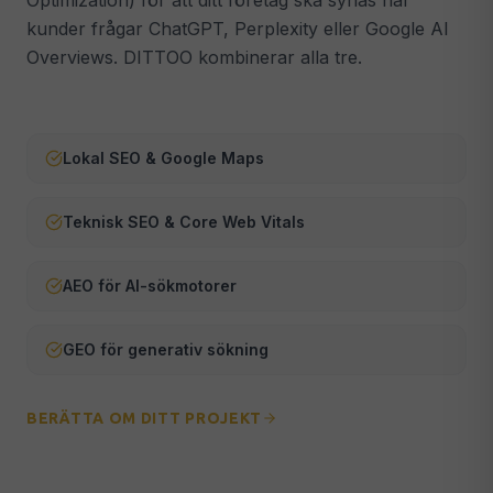
Optimization) för att ditt företag ska synas när
kunder frågar ChatGPT, Perplexity eller Google AI
Webmaster & Underhåll
🔧
Overviews. DITTOO kombinerar alla tre.
Säkerhet, uppdateringar & teknisk support
ALLA TJÄNSTER →
Lokal SEO & Google Maps
Teknisk SEO & Core Web Vitals
AEO för AI-sökmotorer
GEO för generativ sökning
BERÄTTA OM DITT PROJEKT