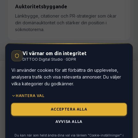
Auktoritetsbyggande
Länkbygge, citationer och PR-strategier som ökar
din domänauktoritet och stärker din position i
sökmotorerna.
Vi värnar om din integritet
DITTOO Digital Studio · GDPR
Vi använder cookies för att förbättra din upplevelse,
analysera trafik och visa relevanta annonser. Du väljer
Hur vi arbetar
vilka kategorier du godkänner.
HANTERA VAL
ACCEPTERA ALLA
SEO-analys
01
AVVISA ALLA
Vi granskar din nuvarande synlighet, tekniska
hälsa, nyckelord och konkurrenter.
Du kan när som helst ändra dina val via länken "Cookie-inställningar" i