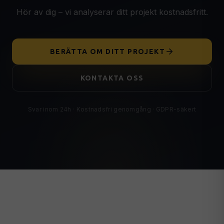
Hör av dig – vi analyserar ditt projekt kostnadsfritt.
BERÄTTA OM DITT PROJEKT
KONTAKTA OSS
Svar inom 24h · Kostnadsfri genomgång · GDPR-säkert