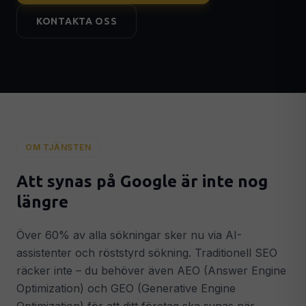
Leadgenerering & Google Ads
🎯
KONTAKTA OSS
Fler kvalificerade leads & kunder
Konverteringsoptimering
📈
Fler kunder från din befintliga trafik
Analytics & Tracking
📊
GA4, Search Console & datadrivna beslut
AI & AUTOMATION
OM TJÄNSTEN
AI-integrationer
🤖
Intelligenta AI-system i din verksamhet
Att synas på Google är inte nog
AI Chatbots
💬
längre
GPT-driven chatbot dygnet runt
Smart Automation
⚡
Över 60% av alla sökningar sker nu via AI-
Automatiserade flöden som sparar tid
assistenter och röststyrd sökning. Traditionell SEO
räcker inte – du behöver även AEO (Answer Engine
STRATEGI & SUPPORT
Optimization) och GEO (Generative Engine
Digital Strategi
🗺️
Konkret 90-dagarsplan för tillväxt