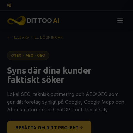
SV
TILLBAKA TILL LÖSNINGAR
Lösningar
DIGITAL GRUND
SEO · AEO · GEO
Webbdesign & Webbutveckling
🌐
Syns där dina kunder
Professionell hemsida som konverterar
faktiskt söker
E-handel
🛒
SEO-optimerad webshop för fler affärer
Lokal SEO, teknisk optimering och AEO/GEO som
Grafisk Design & Branding
🎨
gör ditt företag synligt på Google, Google Maps och
Logotyp, visuell identitet & guidelines
OFFERT
AI-sökmotorer som ChatGPT och Perplexity.
SYNLIGHET & TILLVÄXT
SEO, AEO & GEO-optimering
🔍
BERÄTTA OM DITT PROJEKT
Syns på Google, ChatGPT & AI-sökning