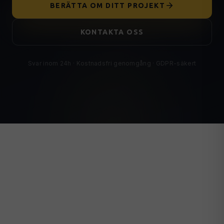
BERÄTTA OM DITT PROJEKT
KONTAKTA OSS
Svar inom 24h · Kostnadsfri genomgång · GDPR-säkert