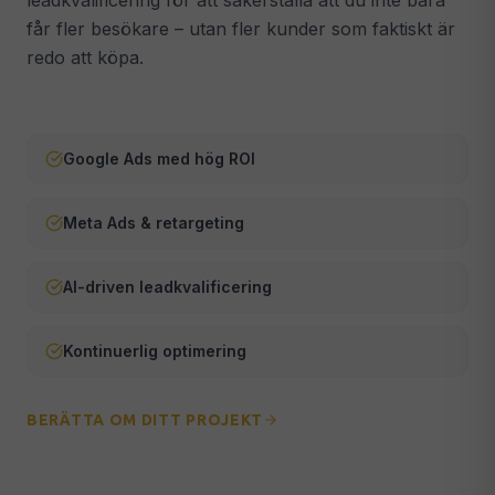
leadkvalificering för att säkerställa att du inte bara
får fler besökare – utan fler kunder som faktiskt är
Webmaster & Underhåll
🔧
redo att köpa.
Säkerhet, uppdateringar & teknisk support
ALLA TJÄNSTER →
Google Ads med hög ROI
Meta Ads & retargeting
AI-driven leadkvalificering
Kontinuerlig optimering
BERÄTTA OM DITT PROJEKT