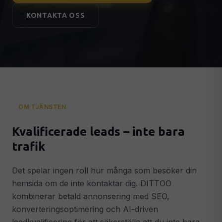
Leadgenerering & Google Ads
🎯
KONTAKTA OSS
Fler kvalificerade leads & kunder
Konverteringsoptimering
📈
Fler kunder från din befintliga trafik
Analytics & Tracking
📊
GA4, Search Console & datadrivna beslut
AI & AUTOMATION
OM TJÄNSTEN
AI-integrationer
🤖
Intelligenta AI-system i din verksamhet
Kvalificerade leads – inte bara
AI Chatbots
💬
trafik
GPT-driven chatbot dygnet runt
Smart Automation
⚡
Det spelar ingen roll hur många som besöker din
Automatiserade flöden som sparar tid
hemsida om de inte kontaktar dig. DITTOO
kombinerar betald annonsering med SEO,
STRATEGI & SUPPORT
konverteringsoptimering och AI-driven
Digital Strategi
🗺️
Konkret 90-dagarsplan för tillväxt