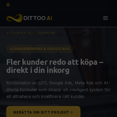
SV
TILLBAKA TILL LÖSNINGAR
Lösningar
DIGITAL GRUND
LEADGENERERING & GOOGLE ADS
Webbdesign & Webbutveckling
🌐
Fler kunder redo att köpa –
Professionell hemsida som konverterar
direkt i din inkorg
E-handel
🛒
SEO-optimerad webshop för fler affärer
Kombination av SEO, Google Ads, Meta Ads och AI-
Grafisk Design & Branding
🎨
drivna formulär som skapar ett intelligent system för
Logotyp, visuell identitet & guidelines
OFFERT
att attrahera och kvalificera rätt kunder.
SYNLIGHET & TILLVÄXT
SEO, AEO & GEO-optimering
🔍
BERÄTTA OM DITT PROJEKT
Syns på Google, ChatGPT & AI-sökning