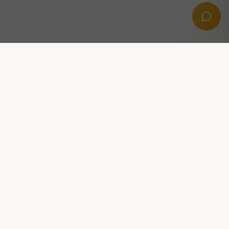
Professionella digitala lösningar med AI,
automation och tillväxt i fokus.
KONTAKTA OSS
Stridsvagnsvägen 14, 291 39 Kristianstad
hej@dittooai.com
FÖLJ OSS: