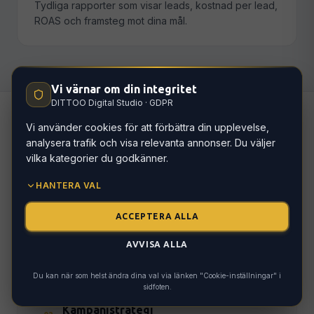
Tydliga rapporter som visar leads, kostnad per lead,
ROAS och framsteg mot dina mål.
Vi värnar om din integritet
DITTOO Digital Studio · GDPR
Vi använder cookies för att förbättra din upplevelse,
analysera trafik och visa relevanta annonser. Du väljer
Hur vi arbetar
vilka kategorier du godkänner.
HANTERA VAL
ACCEPTERA ALLA
Analys & målgrupp
01
Vilka är dina idealkunder? Vilka söktermer
AVVISA ALLA
använder de? Vi kartlägger och segmenterar.
Du kan när som helst ändra dina val via länken "Cookie-inställningar" i
sidfoten.
Kampanjstrategi